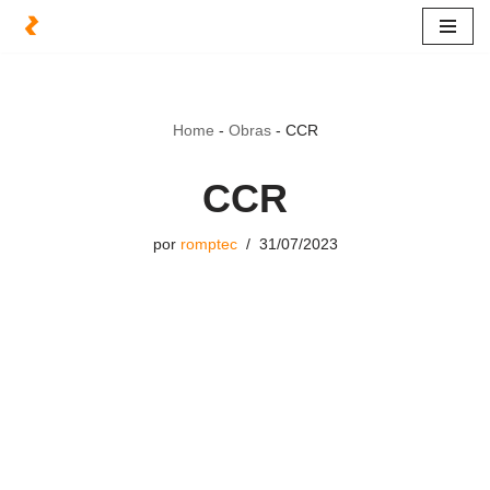
Pular
para
o
Home
-
Obras
-
CCR
conteúdo
CCR
por
romptec
31/07/2023