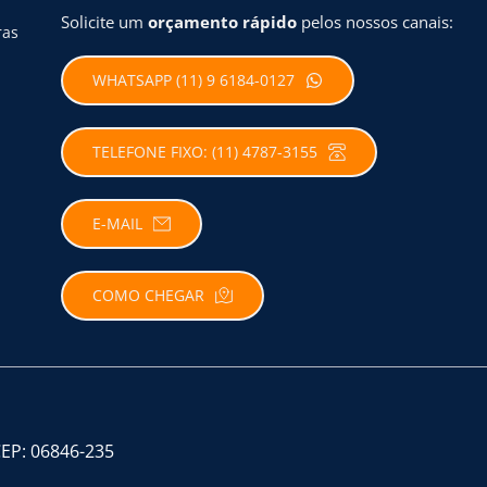
Solicite um 
orçamento rápido
 pelos nossos canais:
ras
WHATSAPP (11) 9 6184-0127
TELEFONE FIXO: (11) 4787-3155
E-MAIL
COMO CHEGAR
CEP: 06846-235