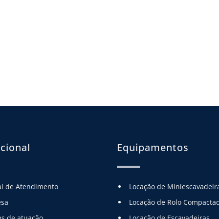
ucional
Equipamentos
al de Atendimento
Locação de Miniescavadeir
esa
Locação de Rolo Compacta
es de atuação
Locação de Escavadeiras