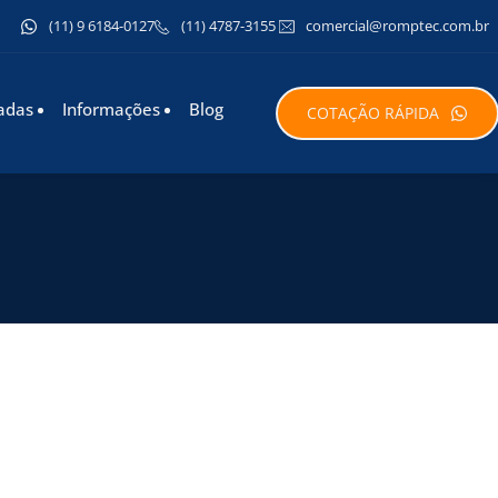
(11) 9 6184-0127
(11) 4787-3155
comercial@romptec.com.br
adas
Informações
Blog
COTAÇÃO RÁPIDA