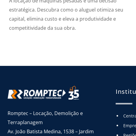
A locação de máquinas pesadas é uma decisão
estratégica. Descubra como o aluguel otimiza seu
capital, elimina custo e eleva a produtividade e
competitividade da sua obra.
Instit
Romptec – Locação, Demolição e 
Centr
Terraplanagem
Empr
Av. João Batista Medina, 1538 – Jardim 
Regiõ