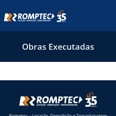
Obras Executadas
Romptec – Locação, Demolição e Terraplanagem