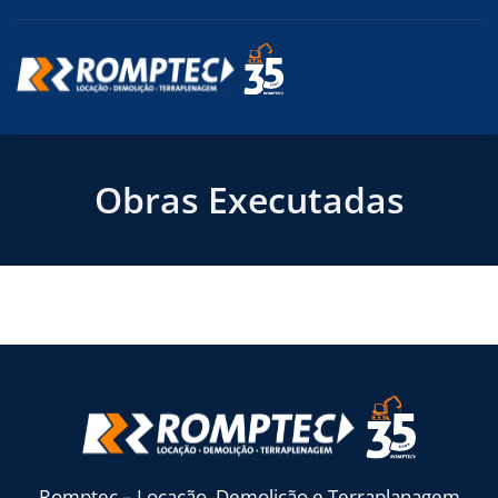
Obras Executadas
Romptec – Locação, Demolição e Terraplanagem